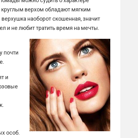
 помады можно судить о характере
 круглым верхом обладают мягким
е верхушка наоборот скошенная, значит
ел и не любит тратить время на мечты.
у почти
е.
ят и
розовые
к.
х особ.