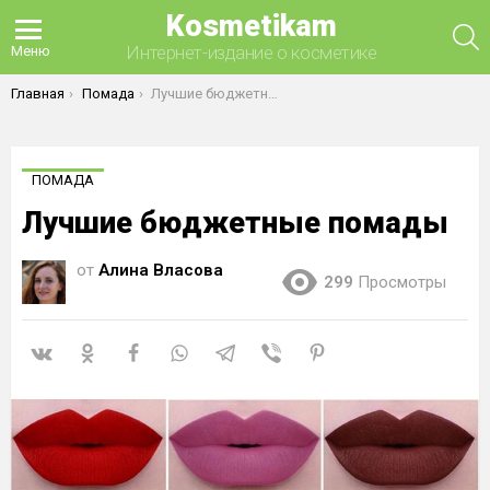
Kosmetikam
П
Интернет-издание о косметике
Меню
Вы здесь:
Главная
Помада
Лучшие бюджетные помады
ПОМАДА
Лучшие бюджетные помады
от
Алина Власова
299
Просмотры