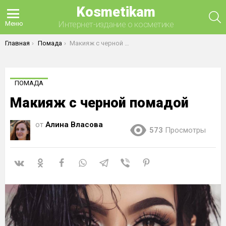
Kosmetikam
П
Интернет-издание о косметике
Меню
Вы здесь:
Главная
Помада
Макияж с черной помадой
ПОМАДА
Макияж с черной помадой
от
Алина Власова
573
Просмотры