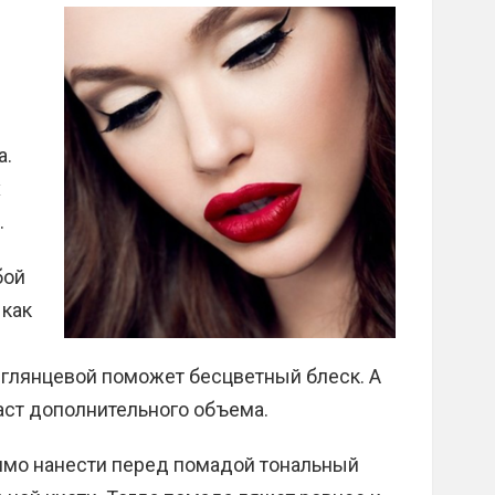
.
а.
х
.
бой
 как
ё глянцевой поможет бесцветный блеск. А
аст дополнительного объема.
димо нанести перед помадой тональный