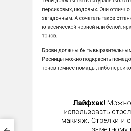
Тени должны быть натуральных отт
персиковых, нюдовых. Они отлично
загадочным. А сочетать такое отте
классической черной или белой, яр
тонов.
Брови должны быть выразительными
Ресницы можно подкрасить помадой
тонов темнее помады, либо персико
Лайфхак!
Можно 
использовать стрел
макияж. Стрелки и с
заметному 
еток