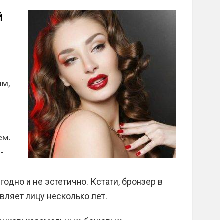
й
ым,
ем.
-
одно и не эстетично. Кстати, бронзер в
вляет лицу несколько лет.