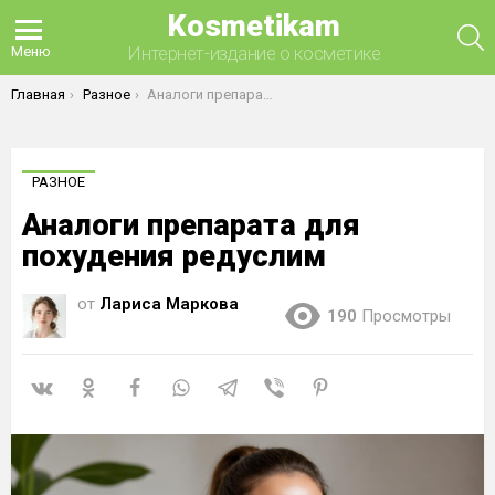
Kosmetikam
П
Интернет-издание о косметике
Меню
Вы здесь:
Главная
Разное
Аналоги препарата для похудения редуслим
РАЗНОЕ
Аналоги препарата для
похудения редуслим
от
Лариса Маркова
190
Просмотры