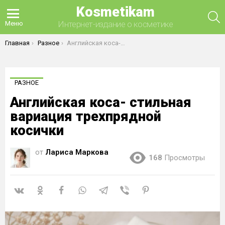
Kosmetikam
П
Интернет-издание о косметике
Меню
Вы здесь:
Главная
Разное
Английская коса- стильная вариация трехпрядной косички
РАЗНОЕ
Английская коса- стильная
вариация трехпрядной
косички
от
Лариса Маркова
168
Просмотры