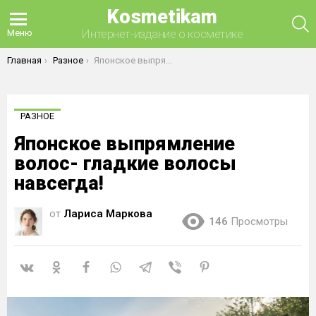
Kosmetikam
П
Интернет-издание о косметике
Меню
Вы здесь:
Главная
Разное
Японское выпрямление волос- гладкие волосы навсегда!
РАЗНОЕ
Японское выпрямление
волос- гладкие волосы
навсегда!
от
Лариса Маркова
146
Просмотры