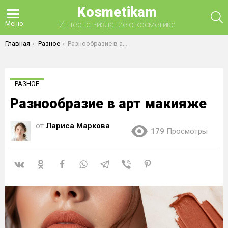
Kosmetikam
П
Интернет-издание о косметике
Меню
Вы здесь:
Главная
Разное
Разнообразие в арт макияже
РАЗНОЕ
Разнообразие в арт макияже
от
Лариса Маркова
179
Просмотры