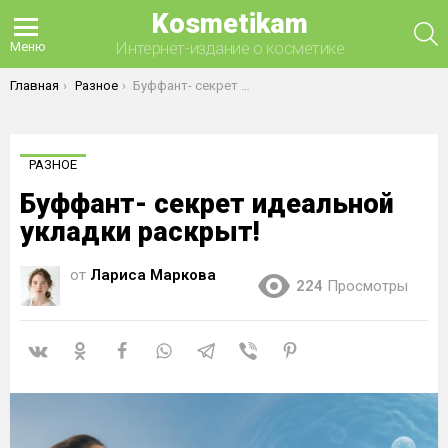
Kosmetikam
П
Интернет-издание о косметике
Меню
Вы здесь:
Главная
Разное
Буффант- секрет идеальной укладки раскрыт!
РАЗНОЕ
Буффант- секрет идеальной
укладки раскрыт!
от
Лариса Маркова
224
Просмотры