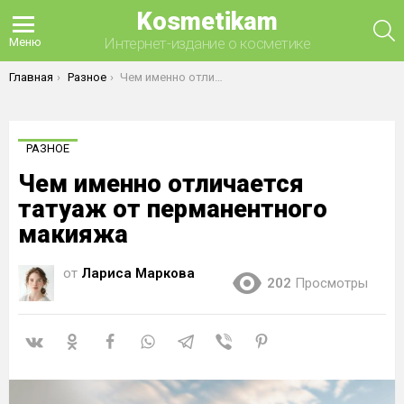
Kosmetikam
П
Интернет-издание о косметике
Меню
Вы здесь:
Главная
Разное
Чем именно отличается татуаж от перманентного макияжа
РАЗНОЕ
Чем именно отличается
татуаж от перманентного
макияжа
от
Лариса Маркова
202
Просмотры