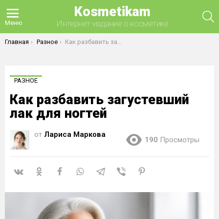
Kosmetikam
П
Интернет-издание о косметике
Меню
Вы здесь:
Главная
Разное
Как разбавить загустевший лак для ногтей
РАЗНОЕ
Как разбавить загустевший
лак для ногтей
от
Лариса Маркова
190
Просмотры