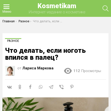
Kosmetikam
П
Интернет-издание о косметике
Меню
Вы здесь:
Главная
Разное
Что делать, если ноготь впился в палец?
РАЗНОЕ
Что делать, если ноготь
впился в палец?
от
Лариса Маркова
112
Просмотры