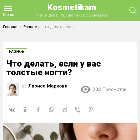
Kosmetikam
П
Интернет-издание о косметике
Меню
Вы здесь:
Главная
Разное
Что делать, если у вас толстые ногти?
РАЗНОЕ
Что делать, если у вас
толстые ногти?
от
Лариса Маркова
202
Просмотры