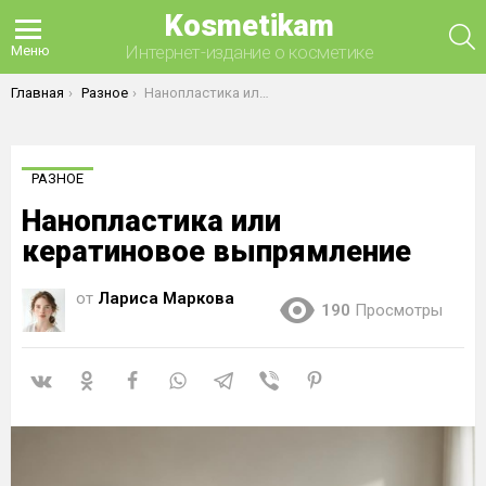
Kosmetikam
П
Интернет-издание о косметике
Меню
Вы здесь:
Главная
Разное
Нанопластика или кератиновое выпрямление
РАЗНОЕ
Нанопластика или
кератиновое выпрямление
от
Лариса Маркова
190
Просмотры