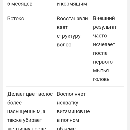
6 месяцев
и кормящим
Внешний
Ботокс
Восстанавли
результат
вает
часто
структуру
исчезает
волос
после
первого
мытья
головы
Делает цвет волос
Восполняет
более
нехватку
насыщенным, а
витаминов не
также убирает
в полном
желтизну после
объёме