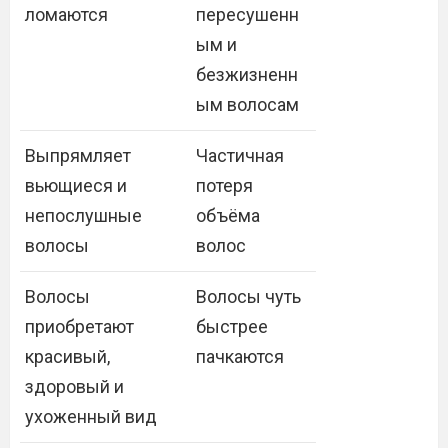
ломаются
пересушенн
ым и
безжизненн
ым волосам
Выпрямляет
Частичная
вьющиеся и
потеря
непослушные
объёма
волосы
волос
Волосы
Волосы чуть
приобретают
быстрее
красивый,
пачкаются
здоровый и
ухоженный вид