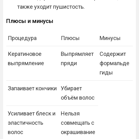
также уходит пушистость.
Плюсы и минусы
Процедура
Плюсы
Минусы
Кератиновое
Выпрямляет
Содержит
выпрямление
пряди
формальде
гиды
Запаивает кончики
Убирает
объём волос
Усиливает блеск и
Нельзя
эластичность
совмещать с
волос
окрашивание