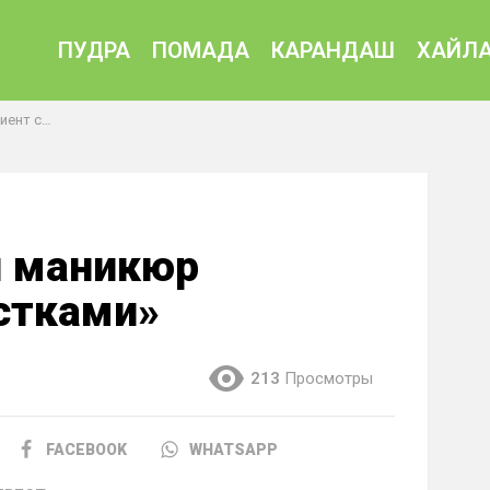
ПУДРА
ПОМАДА
КАРАНДАШ
ХАЙЛА
естками»
 маникюр
естками»
213
Просмотры
FACEBOOK
WHATSAPP