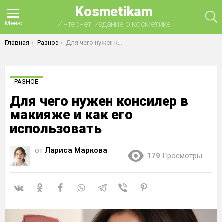
Kosmetikam
П
Интернет-издание о косметике
Меню
Вы здесь:
Главная
Разное
Для чего нужен консилер в макияже и как его использовать
РАЗНОЕ
Для чего нужен консилер в
макияже и как его
использовать
от
Лариса Маркова
179
Просмотры