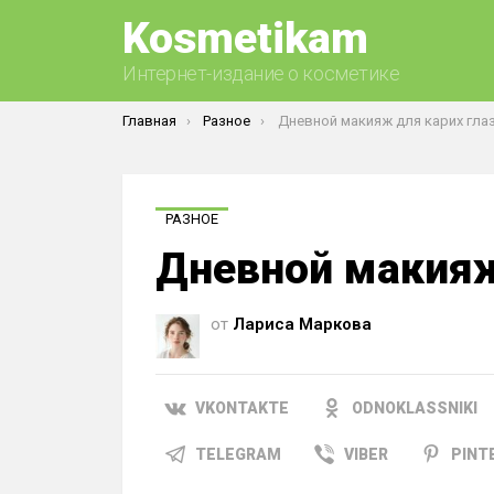
Kosmetikam
Интернет-издание о косметике
Вы здесь:
Главная
Разное
Дневной макияж для карих гла
РАЗНОЕ
Дневной макияж
от
Лариса Маркова
VKONTAKTE
ODNOKLASSNIKI
TELEGRAM
VIBER
PINT