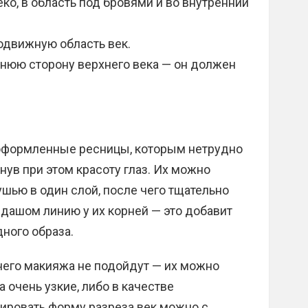
ко, в область под бровями и во внутренний
одвижную область век.
юю сторону верхнего века — он должен
 оформленные ресницы, которым нетрудно
нув при этом красоту глаз. Их можно
ушью в один слой, после чего тщательно
ндашом линию у их корней — это добавит
ного образа.
него макияжа не подойдут — их можно
а очень узкие, либо в качестве
ировать форму разреза век можно с