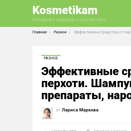
Kosmetikam
Интернет-издание о косметике
Вы здесь:
Главная
Разное
Эффективные средства от перхоти. Шампуни, лекарственные препараты, наро
РАЗНОЕ
Эффективные ср
перхоти. Шампу
препараты, нар
от
Лариса Маркова