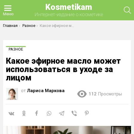
Kosmetikam
П
Интернет-издание о косметике
Меню
Вы здесь:
Главная
Разное
Какое эфирное масло может использоваться в уходе за лицом
РАЗНОЕ
Какое эфирное масло может
использоваться в уходе за
лицом
от
Лариса Маркова
112
Просмотры