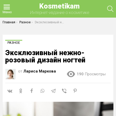
Kosmetikam
П
Интернет-издание о косметике
Меню
Вы здесь:
Главная
Разное
Эксклюзивный нежно-розовый дизайн ногтей
РАЗНОЕ
Эксклюзивный нежно-
розовый дизайн ногтей
от
Лариса Маркова
190
Просмотры