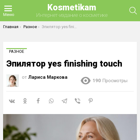
Kosmetikam
П
Интернет-издание о косметике
Меню
Вы здесь:
Главная
Разное
Эпилятор yes finishing touch
РАЗНОЕ
Эпилятор yes finishing touch
от
Лариса Маркова
190
Просмотры