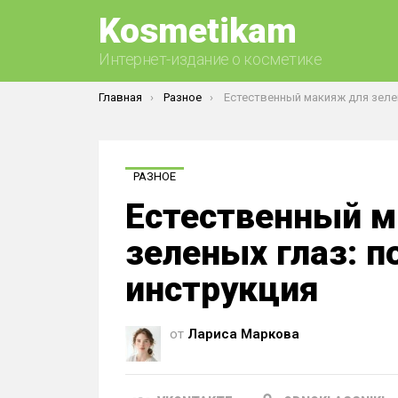
Kosmetikam
Интернет-издание о косметике
Вы здесь:
Главная
Разное
Естественный макияж для зеленых глаз: пошаговая 
РАЗНОЕ
Естественный 
зеленых глаз: 
инструкция
от
Лариса Маркова