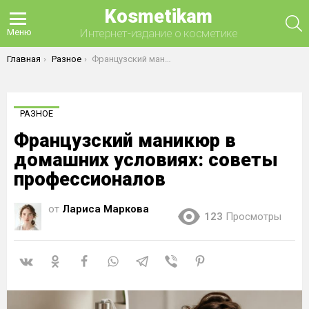
Kosmetikam
П
Интернет-издание о косметике
Меню
Вы здесь:
Главная
Разное
Французский маникюр в домашних условиях: советы профессионалов
РАЗНОЕ
Французский маникюр в
домашних условиях: советы
профессионалов
от
Лариса Маркова
123
Просмотры