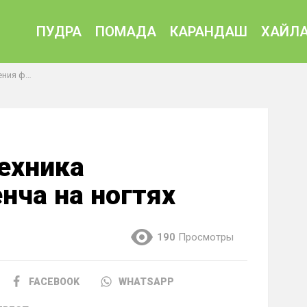
ПУДРА
ПОМАДА
КАРАНДАШ
ХАЙЛА
а ногтях
техника
нча на ногтях
190
Просмотры
FACEBOOK
WHATSAPP