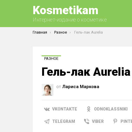
Kosmetikam
Интернет-издание о косметике
Вы здесь:
Главная
Разное
Гель-лак Aurelia
РАЗНОЕ
Гель-лак Aurelia
от
Лариса Маркова
VKONTAKTE
ODNOKLASSNIKI
TELEGRAM
VIBER
PINT