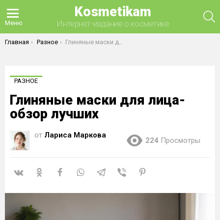
Kosmetikam
П
Интернет-издание о косметике
Меню
Вы здесь:
Главная
Разное
Глиняные маски для лица- обзор лучших
РАЗНОЕ
Глиняные маски для лица-
обзор лучших
от
Лариса Маркова
224
Просмотры