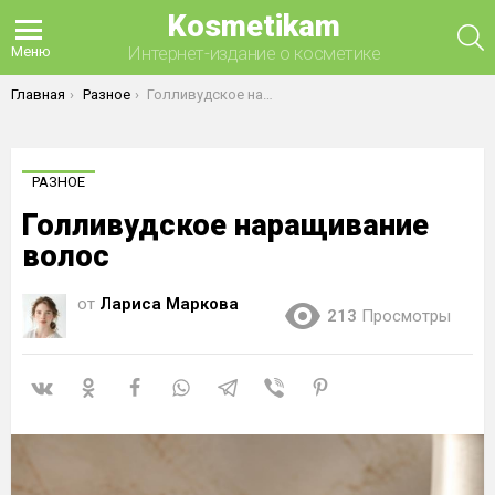
Kosmetikam
П
Интернет-издание о косметике
Меню
Вы здесь:
Главная
Разное
Голливудское наращивание волос
РАЗНОЕ
Голливудское наращивание
волос
от
Лариса Маркова
213
Просмотры