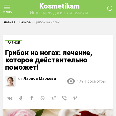
Kosmetikam
П
Интернет-издание о косметике
Меню
Вы здесь:
Главная
Разное
Грибок на ногах: лечение, которое действительно поможет!
РАЗНОЕ
Грибок на ногах: лечение,
которое действительно
поможет!
от
Лариса Маркова
179
Просмотры