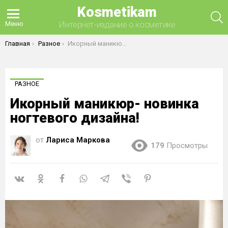
Kosmetikam
П
Интернет-издание о косметике
Меню
Вы здесь:
Главная
Разное
Икорный маникюр- новинка ногтевого дизайна!
РАЗНОЕ
Икорный маникюр- новинка
ногтевого дизайна!
от
Лариса Маркова
179
Просмотры