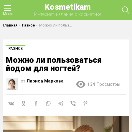
Kosmetikam
П
Интернет-издание о косметике
Меню
Вы здесь:
Главная
Разное
Можно ли пользоваться йодом для ногтей?
РАЗНОЕ
Можно ли пользоваться
йодом для ногтей?
от
Лариса Маркова
134
Просмотры