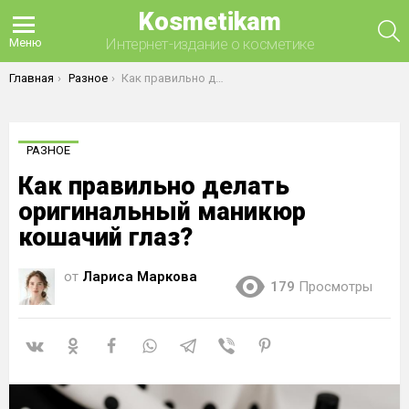
Kosmetikam
П
Интернет-издание о косметике
Меню
Вы здесь:
Главная
Разное
Как правильно делать оригинальный маникюр кошачий глаз?
РАЗНОЕ
Как правильно делать
оригинальный маникюр
кошачий глаз?
от
Лариса Маркова
179
Просмотры