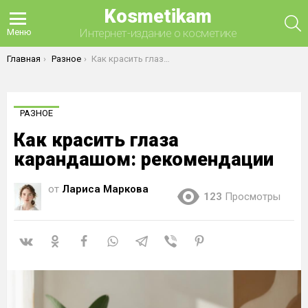
Kosmetikam
П
Интернет-издание о косметике
Меню
Вы здесь:
Главная
Разное
Как красить глаза карандашом: рекомендации
РАЗНОЕ
Как красить глаза
карандашом: рекомендации
от
Лариса Маркова
123
Просмотры