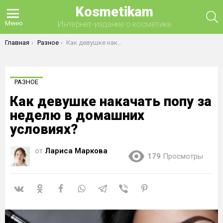
Kosmetikam
П
Интернет-издание о косметике
Меню
Вы здесь:
Главная
Разное
Как девушке накачать попу за неделю в домашних условиях?
РАЗНОЕ
Как девушке накачать попу за
неделю в домашних
условиях?
от
Лариса Маркова
179
Просмотры