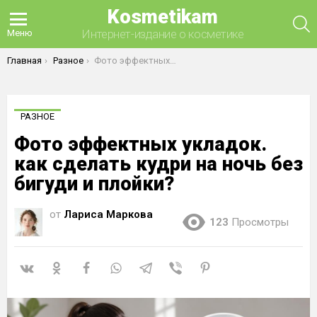
Kosmetikam
П
Интернет-издание о косметике
Меню
Вы здесь:
Главная
Разное
Фото эффектных укладок. как сделать кудри на ночь без бигуди и плойки?
РАЗНОЕ
Фото эффектных укладок.
как сделать кудри на ночь без
бигуди и плойки?
от
Лариса Маркова
123
Просмотры