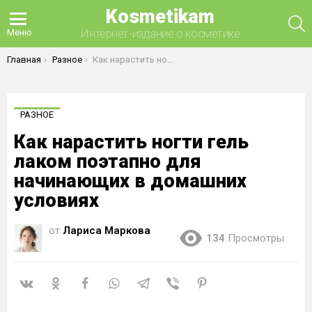
Kosmetikam
П
Интернет-издание о косметике
Меню
Вы здесь:
Главная
Разное
Как нарастить ногти гель лаком поэтапно для начинающих в домашних условиях
РАЗНОЕ
Как нарастить ногти гель
лаком поэтапно для
начинающих в домашних
условиях
от
Лариса Маркова
134
Просмотры