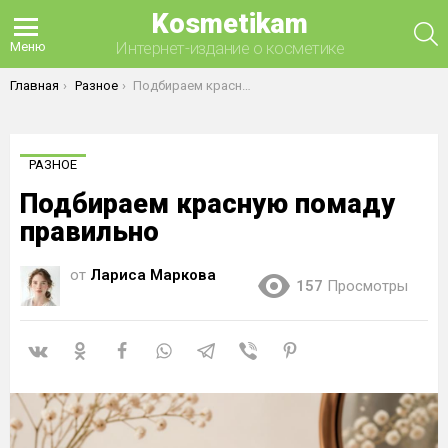
Kosmetikam
П
Интернет-издание о косметике
Меню
Вы здесь:
Главная
Разное
Подбираем красную помаду правильно
РАЗНОЕ
Подбираем красную помаду
правильно
от
Лариса Маркова
157
Просмотры