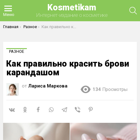
Kosmetikam
П
Интернет-издание о косметике
Меню
Вы здесь:
Главная
Разное
Как правильно красить брови карандашом
РАЗНОЕ
Как правильно красить брови
карандашом
от
Лариса Маркова
134
Просмотры