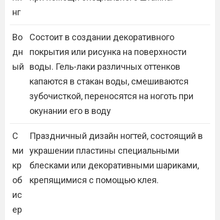
нг
Во
Состоит в создании декоративного
дн
покрытия или рисунка на поверхности
ый
воды. Гель-лаки различных оттенков
капаются в стакан воды, смешиваются
зубочисткой, переносятся на ноготь при
окунании его в воду
С
Праздничный дизайн ногтей, состоящий в
ми
украшении пластины специальными
кр
блесками или декоративными шариками,
об
крепящимися с помощью клея.
ис
ер