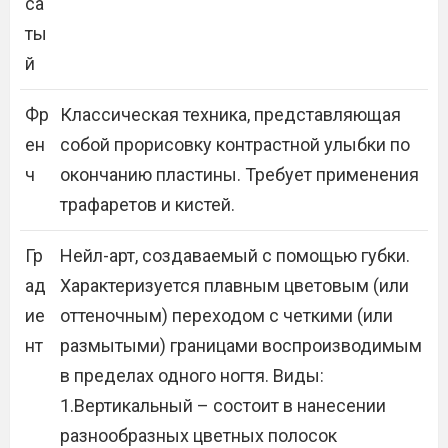
са
ты
й
Фр
Классическая техника, представляющая
ен
собой прорисовку контрастной улыбки по
ч
окончанию пластины. Требует применения
трафаретов и кистей.
Гр
Нейл-арт, создаваемый с помощью губки.
ад
Характеризуется плавным цветовым (или
ие
оттеночным) переходом с четкими (или
нт
размытыми) границами воспроизводимым
в пределах одного ногтя. Виды:
1.Вертикальный – состоит в нанесении
разнообразных цветных полосок