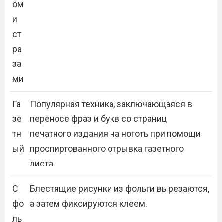
ом
и
ст
ра
за
ми
Га
Популярная техника, заключающаяся в
зе
переносе фраз и букв со страниц
тн
печатного издания на ноготь при помощи
ый
проспиртованного отрывка газетного
листа.
С
Блестящие рисунки из фольги вырезаются,
фо
а затем фиксируются клеем.
ль