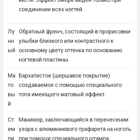
соединении всех ногтей.
Лу
Обратный френч, состоящий в прорисовки
нн
улыбки близкого или контрастного к
ый
основному цвету оттенка по основанию
ногтевой пластины.
Ма
Бархатистое (шершавое покрытие)
то
создаваемое с помощью специального
вы
топа имеющего матовый эффект.
й
Ст
Маникюр, заключающийся в перенесении
ем
узора с алюминиевого трафарета на ноготь
пи
при помощи специального штампа.