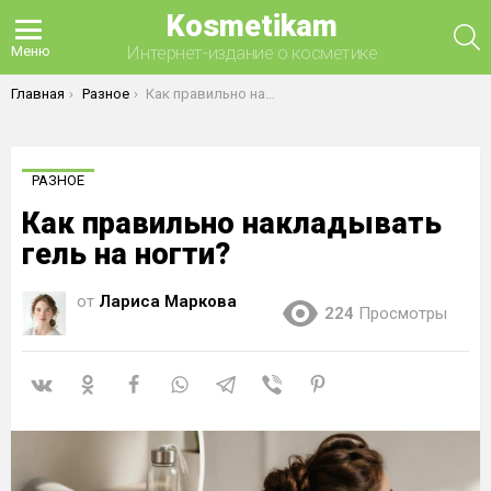
Kosmetikam
П
Интернет-издание о косметике
Меню
Вы здесь:
Главная
Разное
Как правильно накладывать гель на ногти?
РАЗНОЕ
Как правильно накладывать
гель на ногти?
от
Лариса Маркова
224
Просмотры