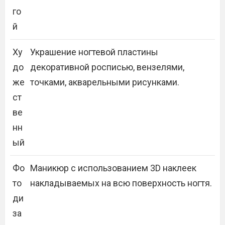
го
й
Ху
Украшение ногтевой пластины
до
декоративной росписью, вензелями,
же
точками, акварельными рисунками.
ст
ве
нн
ый
Фо
Маникюр с использованием 3D наклеек
то
накладываемых на всю поверхность ногтя.
ди
за