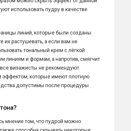
образом можно скрыть эффект от данной
туют использовать пудру в качестве
 границы линий, которые были созданы
 их растушевать, а если вам не
льзовать тональный крем с лёгкой
ым линиям и формам, а напротив, смягчит
х все визажисты не рекомендуют
м эффектом, которые имеют плотную
редства допустимы после процедуры
 тона?
ь мнение том, что пудрой можно
 также способна скрывать некоторые