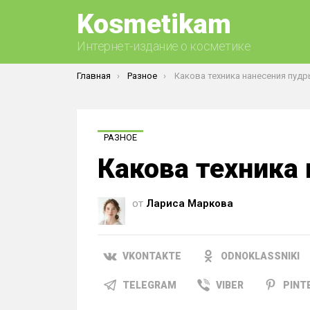
Kosmetikam
Интернет-издание о косметике
Вы здесь:
Главная
Разное
Какова техника нанесения пудр
РАЗНОЕ
Какова техника
от
Лариса Маркова
VKONTAKTE
ODNOKLASSNIKI
TELEGRAM
VIBER
PINT