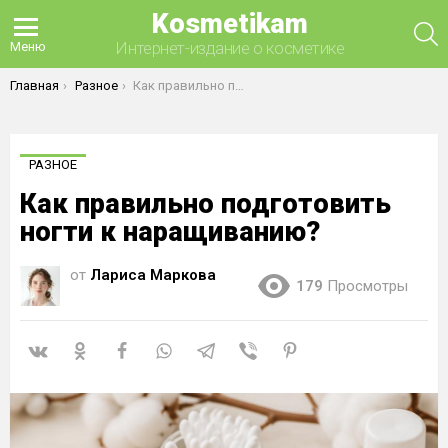
Kosmetikam
П
Интернет-издание о косметике
Меню
Вы здесь:
Главная
Разное
Как правильно подготовить ногти к наращиванию?
РАЗНОЕ
Как правильно подготовить
ногти к наращиванию?
от
Лариса Маркова
179
Просмотры