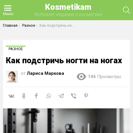
Kosmetikam
П
Интернет-издание о косметике
Меню
Вы здесь:
Главная
Разное
Как подстричь ногти на ногах
РАЗНОЕ
Как подстричь ногти на ногах
от
Лариса Маркова
146
Просмотры