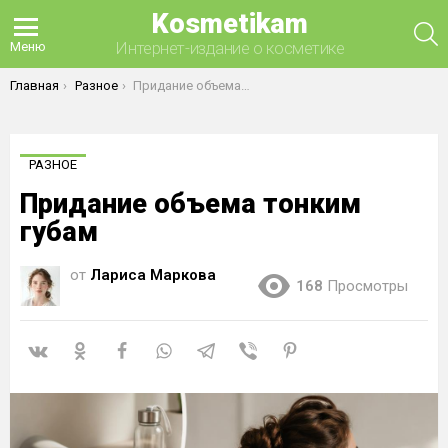
Kosmetikam
П
Интернет-издание о косметике
Меню
Вы здесь:
Главная
Разное
Придание объема тонким губам
РАЗНОЕ
Придание объема тонким
губам
от
Лариса Маркова
168
Просмотры