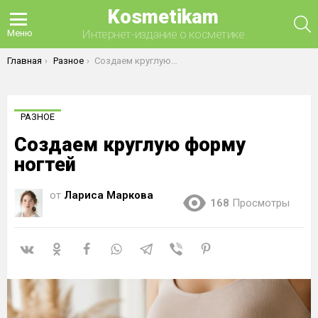
Kosmetikam
П
Интернет-издание о косметике
Меню
Вы здесь:
Главная
Разное
Создаем круглую форму ногтей
РАЗНОЕ
Создаем круглую форму
ногтей
от
Лариса Маркова
168
Просмотры