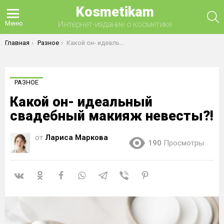
Kosmetikam
П
Интернет-издание о косметике
Меню
Вы здесь:
Главная
Разное
Какой он- идеальный свадебный макияж невесты?!
РАЗНОЕ
Какой он- идеальный
свадебный макияж невесты?!
от
Лариса Маркова
190
Просмотры