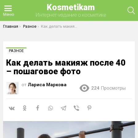
Kosmetikam
П
Интернет-издание о косметике
Меню
Вы здесь:
Главная
Разное
Как делать макияж после 40 – пошаговое фото
РАЗНОЕ
Как делать макияж после 40
– пошаговое фото
от
Лариса Маркова
224
Просмотры