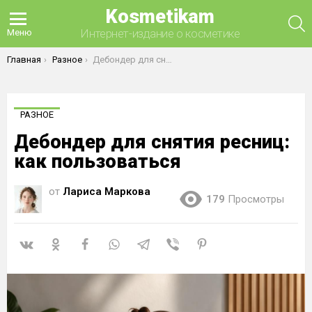
Kosmetikam
П
Интернет-издание о косметике
Меню
Вы здесь:
Главная
Разное
Дебондер для снятия ресниц: как пользоваться
РАЗНОЕ
Дебондер для снятия ресниц:
как пользоваться
от
Лариса Маркова
179
Просмотры