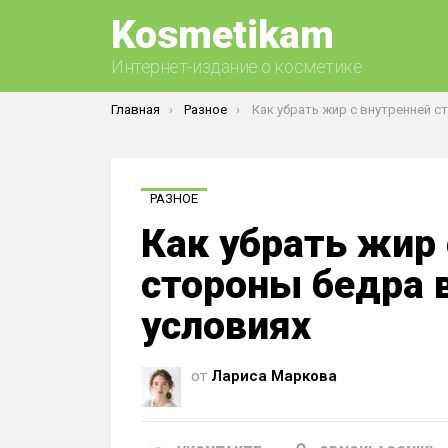
Kosmetikam
Интернет-издание о косметике
Вы здесь:
Главная
Разное
Как убрать жир с внутренней стороны бедра в домашних
РАЗНОЕ
Как убрать жир 
стороны бедра 
условиях
от
Лариса Маркова