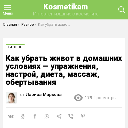
Kosmetikam
П
Интернет-издание о косметике
Меню
Вы здесь:
Главная
Разное
Как убрать живот в домашних условиях — упражнения, настрой, диета, массаж, обертывания
РАЗНОЕ
Как убрать живот в домашних
условиях — упражнения,
настрой, диета, массаж,
обертывания
от
Лариса Маркова
179
Просмотры