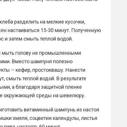
леба разделить на мелкие кусочки,
жен настаиваться 15-30 минут. Полученную
с и затем смыть теплой водой.
я мыть голову не промышленными
ними. Вместо шампуня полезно
кты – кефир, простоквашу. Нанести
т, смыть теплой водой. В результате
ыми, а благодаря защитной пленке
ие окружающей среды на шевелюру.
иготовить витаминный шампунь из настоя
шишки хмеля, соцветия календулы, листья
 пива, настоять 60 минут.