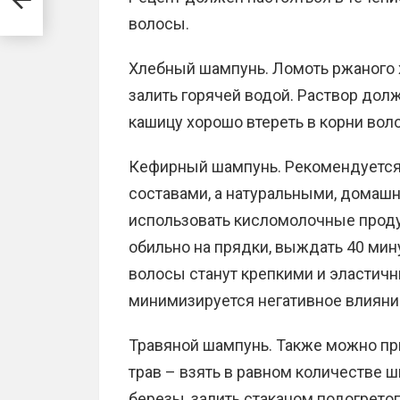
волосы.
Хлебный шампунь. Ломоть ржаного х
залить горячей водой. Раствор дол
кашицу хорошо втереть в корни воло
Кефирный шампунь. Рекомендуетс
составами, а натуральными, домаш
использовать кисломолочные проду
обильно на прядки, выждать 40 мину
волосы станут крепкими и эластичн
минимизируется негативное влиян
Травяной шампунь. Также можно пр
трав – взять в равном количестве 
березы, залить стаканом подогретого