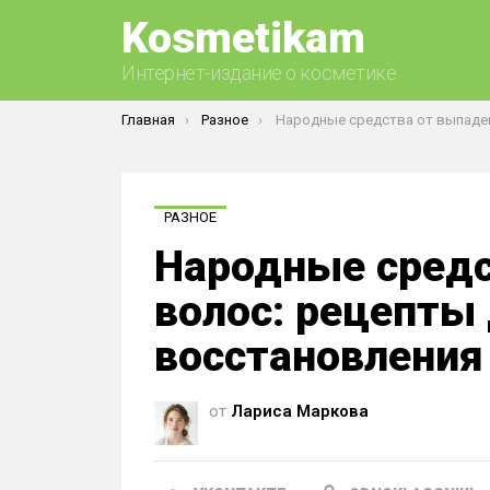
Kosmetikam
Интернет-издание о косметике
Вы здесь:
Главная
Разное
Народные средства от выпадения волос: рецепты для укрепления и в
РАЗНОЕ
Народные средс
волос: рецепты 
восстановления
от
Лариса Маркова