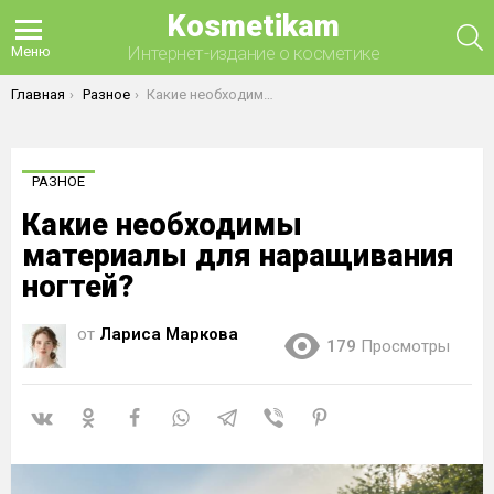
Kosmetikam
П
Интернет-издание о косметике
Меню
Вы здесь:
Главная
Разное
Какие необходимы материалы для наращивания ногтей?
РАЗНОЕ
Какие необходимы
материалы для наращивания
ногтей?
от
Лариса Маркова
179
Просмотры